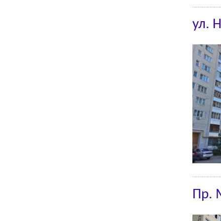
ул. 
Пр.