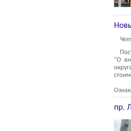
Нов
Чет
Пос
"О вн
округ
стоим
Ознак
пр. 